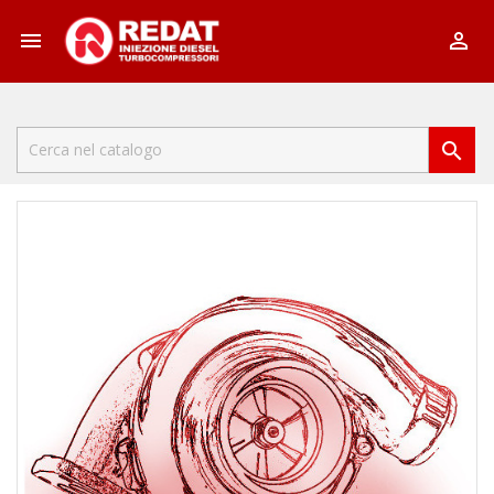


