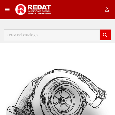


