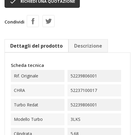

RICHIEDI UNA QUOTAZIONE
Condividi
Dettagli del prodotto
Descrizione
Scheda tecnica
Rif. Originale
52239806001
CHRA
52237100017
Turbo Redat
52239806001
Modello Turbo
3LKS
Cilindrata
5.68