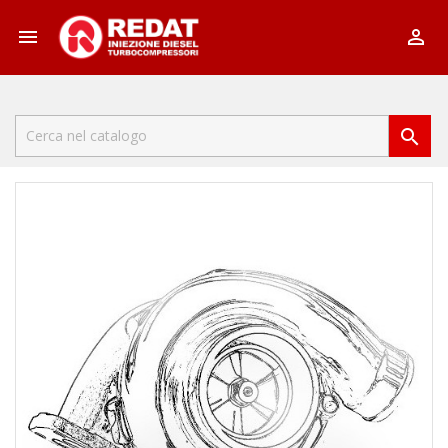


