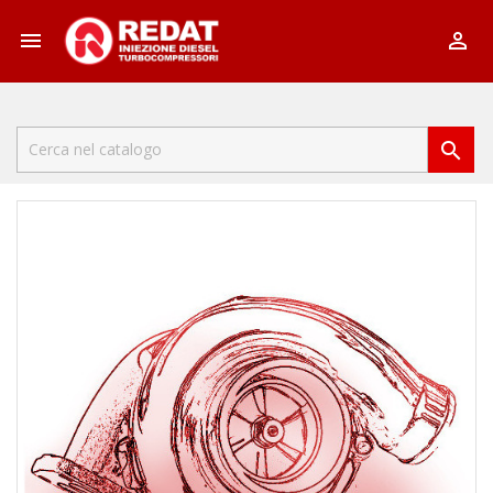


