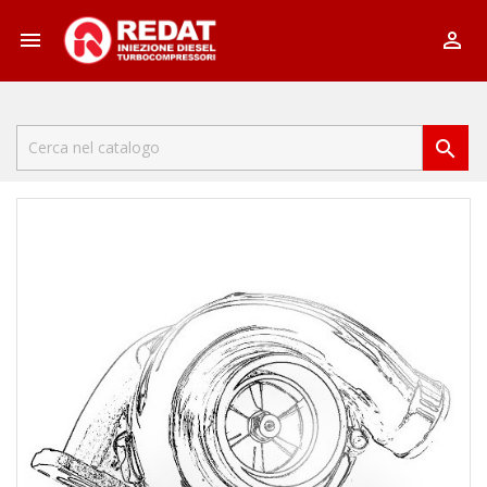


