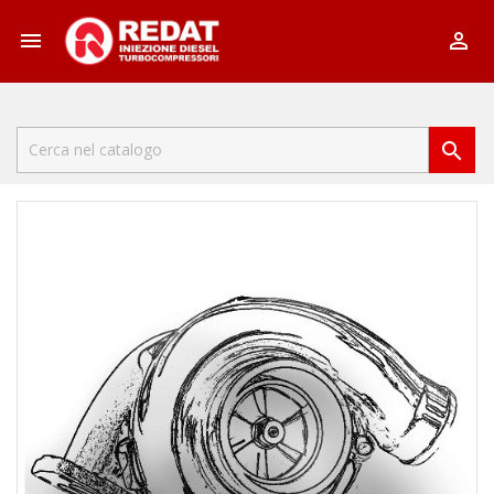


