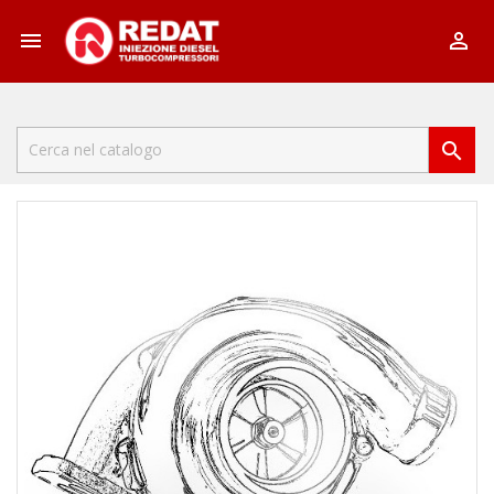


