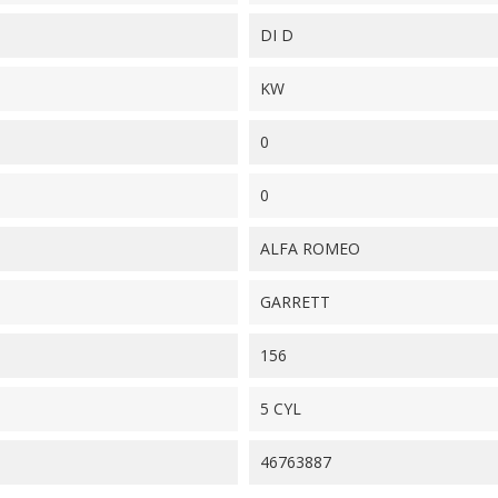
DI D
KW
0
0
ALFA ROMEO
GARRETT
156
5 CYL
46763887