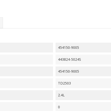
454150-9005
443824-5024S
454150-9005
TD2503
2.4L
0