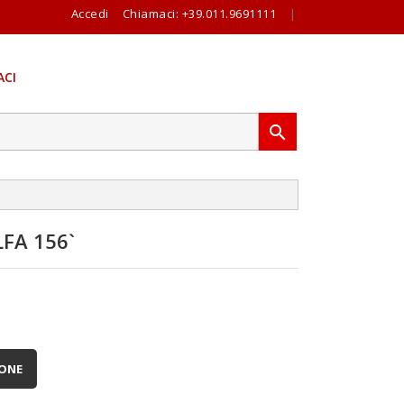
Accedi
Chiamaci:
+39.011.9691111
|
CI

FA 156`
IONE