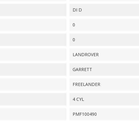
DI D
0
0
LANDROVER
GARRETT
FREELANDER
4 CYL
PMF100490