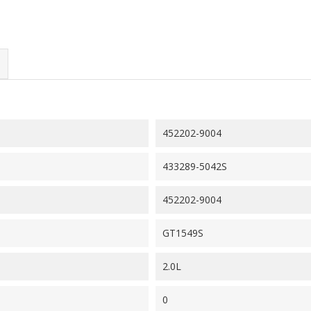
452202-9004
433289-5042S
452202-9004
GT1549S
2.0L
0