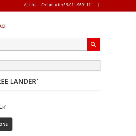
Accedi
Chiamaci:
+39.011.9691111
|
CI

REE LANDER`
ER`
IONE