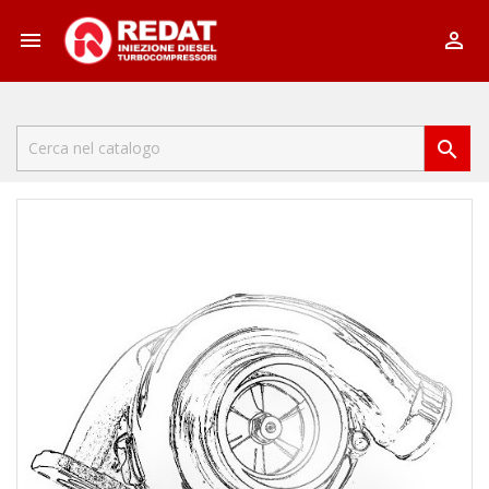


