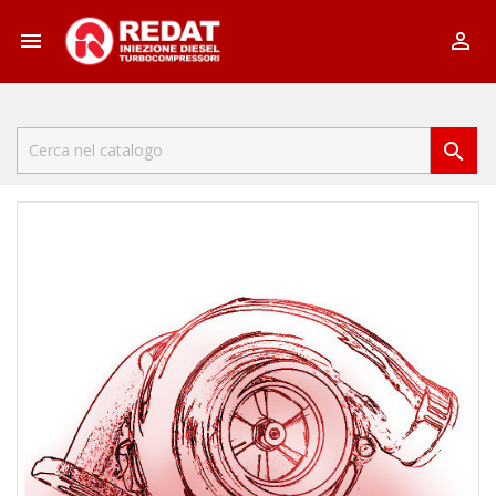


