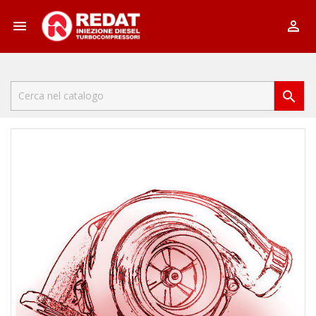


