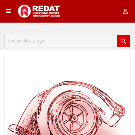


