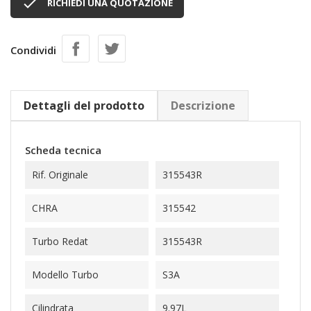

RICHIEDI UNA QUOTAZIONE
Condividi
Dettagli del prodotto
Descrizione
Scheda tecnica
Rif. Originale
315543R
CHRA
315542
Turbo Redat
315543R
Modello Turbo
S3A
Cilindrata
9.97L