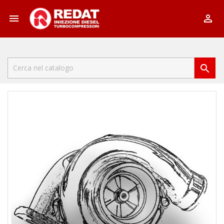


