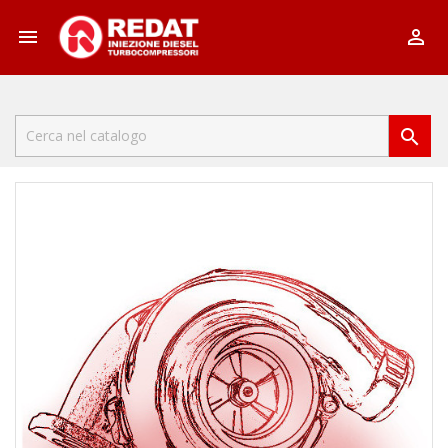


