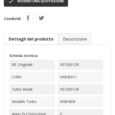

RICHIEDI UNA QUOTAZIONE
Condividi
Dettagli del prodotto
Descrizione
Scheda tecnica
Rif. Originale
VE120012R
CHRA
VA840011
Turbo Redat
VE120012R
Modello Turbo
RHB4BW
Anno Di Costruzione
0