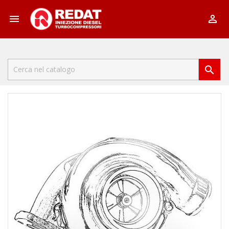


