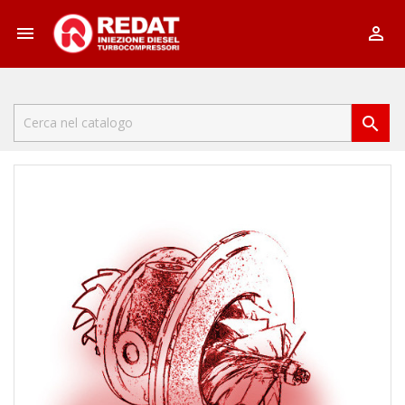


