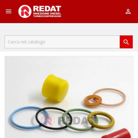


