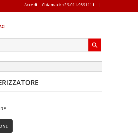
Accedi
Chiamaci:
+39.011.9691111
|
CI

ERIZZATORE
ORE
IONE