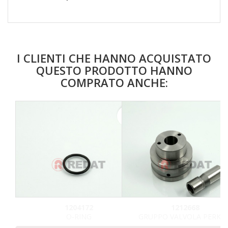
I CLIENTI CHE HANNO ACQUISTATO
QUESTO PRODOTTO HANNO
COMPRATO ANCHE:
favorite_border
1204172
1212668
O-RING
GRUPPO VALVOLA PERKI