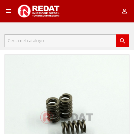


