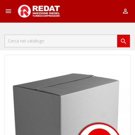


