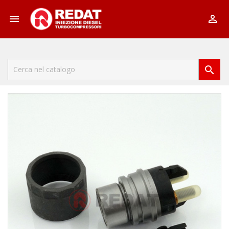


