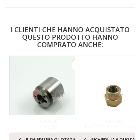
I CLIENTI CHE HANNO ACQUISTATO
QUESTO PRODOTTO HANNO
COMPRATO ANCHE:
favorite_border
1211626
1207394
BOCCOLA
RACCORDO 12X12 DIAM.6


RICHIEDI UNA QUOTAZIONE
RICHIEDI UNA QUOTAZ