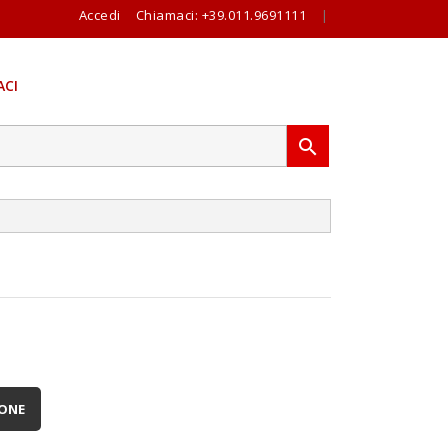
Accedi
Chiamaci:
+39.011.9691111
|
CI

IONE