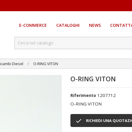
E-COMMERCE
CATALOGHI
NEWS
CONTATTA
icambi Diesel
O-RING VITON
O-RING VITON
1207712
Riferimento
O-RING VITON

RICHIEDI UNA QUOTAZ