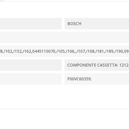
BOSCH
8,/102,/152,/162,0445110070,/105,/106,,/107,/108,/181,/189,/190,09
COMPONENTE CASSETTA: 1212
F00VC60359;