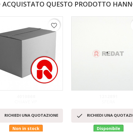
NO ACQUISTATO QUESTO PRODOTTO HAN
favorite_border
4010868
1212891
CHIAVE VP
SFERA
Anteprima
Anteprima




RICHIEDI UNA QUOTAZIONE
RICHIEDI UNA QUOTAZ
Non in stock
Disponibile