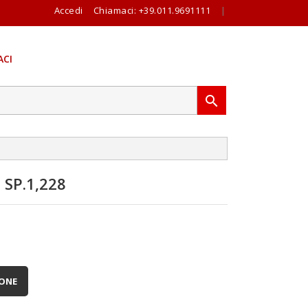
Accedi
Chiamaci:
+39.011.9691111
|
CI

SP.1,228
IONE