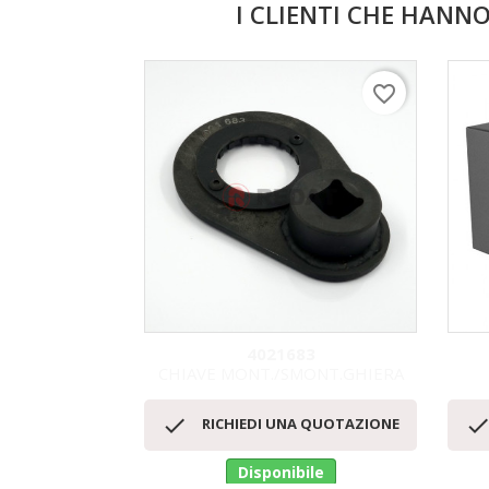
I CLIENTI CHE HAN
favorite_border
4021683
CHIAVE MONT./SMONT.GHIERA
Anteprima


RICHIEDI UNA QUOTAZIONE
Disponibile