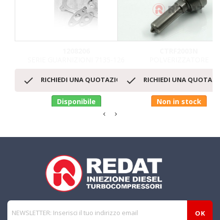
1208206
CTRF2003N
SERIE GUARNIZIONI 7135-126
POLVERIZZATORE


RICHIEDI UNA QUOTAZIONE
RICHIEDI UNA QUOTAZ
Disponibile
Non in stock