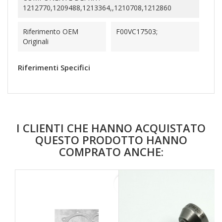
1212770,1209488,1213364,,1210708,1212860
Riferimento OEM
F00VC17503;
Originali
Riferimenti Specifici
I CLIENTI CHE HANNO ACQUISTATO
QUESTO PRODOTTO HANNO
COMPRATO ANCHE:
favorite_border