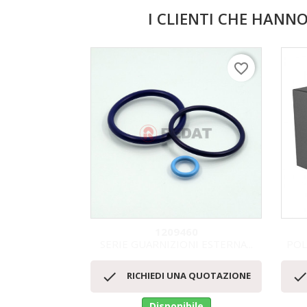
I CLIENTI CHE HAN
favorite_border
1209460
SERIE GUARNIZIONI ESTERNA...
POL
Anteprima


RICHIEDI UNA QUOTAZIONE
Disponibile