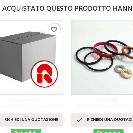
NO ACQUISTATO QUESTO PRODOTTO HAN
favorite_border
JLLA139P851
1208751
VERIZZ.DENSO 093400-8510
SERIE GUARNIZIONI ESTERN
Anteprima
Anteprima




RICHIEDI UNA QUOTAZIONE
RICHIEDI UNA QUOTAZ
Disponibile
Disponibile