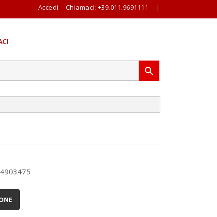
Accedi
Chiamaci:
+39.011.9691111
|
CI

4903475
IONE