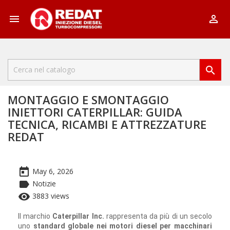



MONTAGGIO E SMONTAGGIO
INIETTORI CATERPILLAR: GUIDA
TECNICA, RICAMBI E ATTREZZATURE
REDAT
today
May 6, 2026
label
Notizie
remove_red_eye
3883 views
Il marchio
Caterpillar Inc.
rappresenta da più di un secolo
uno
standard globale nei motori diesel per macchinari