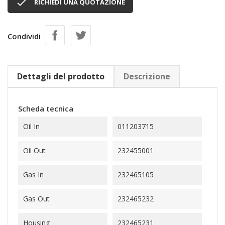

RICHIEDI UNA QUOTAZIONE
Condividi
Dettagli del prodotto
Descrizione
Scheda tecnica
Oil In
011203715
Oil Out
232455001
Gas In
232465105
Gas Out
232465232
Housing
232465231