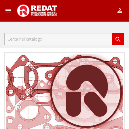


