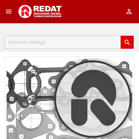


