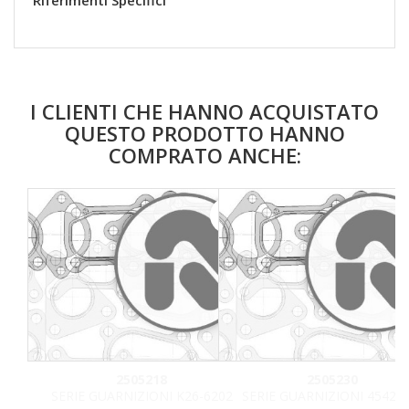
Riferimenti Specifici
I CLIENTI CHE HANNO ACQUISTATO
QUESTO PRODOTTO HANNO
COMPRATO ANCHE:
favorite_border
2505218
2505230
SERIE GUARNIZIONI K26-6202
SERIE GUARNIZIONI 454205