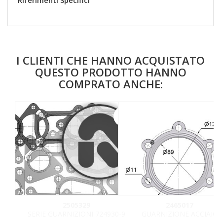
Riferimenti Specifici
I CLIENTI CHE HANNO ACQUISTATO
QUESTO PRODOTTO HANNO
COMPRATO ANCHE:
favorite_border
2505329
2465017
SERIE GUARNIZIONI 724930-9
GUARNIZIONE ACCIAIO