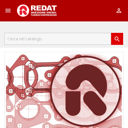


