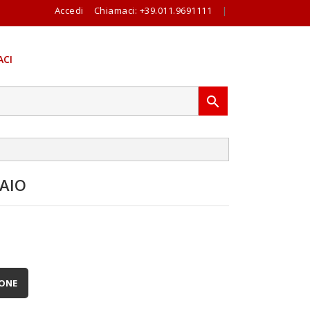
Accedi
Chiamaci:
+39.011.9691111
|
CI

AIO
IONE