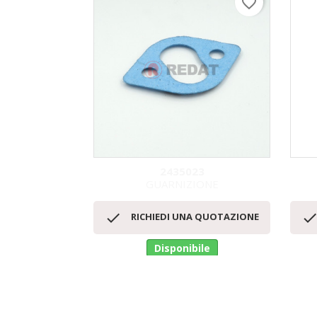
favorite_border
2435023
GUARNIZIONE
Anteprima


RICHIEDI UNA QUOTAZIONE
Disponibile