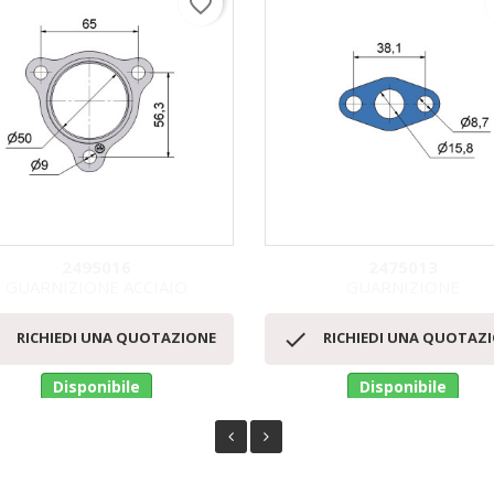
favorite_border
2495016
2475013
GUARNIZIONE ACCIAIO
GUARNIZIONE
Anteprima
Anteprima




RICHIEDI UNA QUOTAZIONE
RICHIEDI UNA QUOTAZ
Disponibile
Disponibile