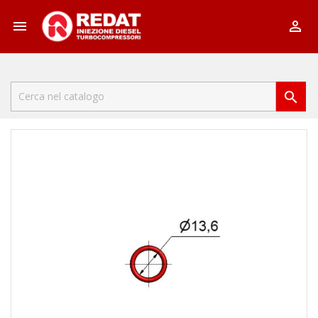


