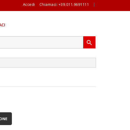
Accedi
Chiamaci:
+39.011.9691111
|
CI

IONE