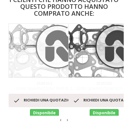
QUESTO PRODOTTO HANNO
COMPRATO ANCHE:
favorite_border
2505352
2505303
SERIE GUARNIZIONI 750030-2
SERIE GUARNIZIONI K27-6


RICHIEDI UNA QUOTAZIONE
RICHIEDI UNA QUOTAZ
Disponibile
Disponibile