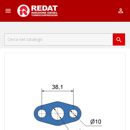


