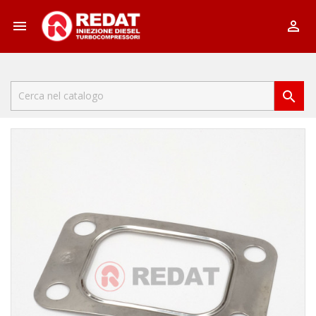


