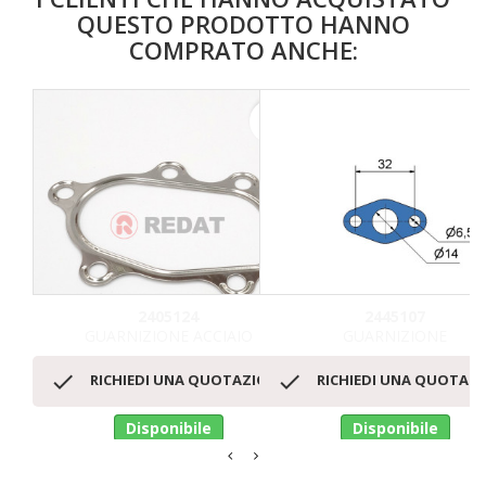
QUESTO PRODOTTO HANNO
COMPRATO ANCHE:
favorite_border
2405124
2445107
GUARNIZIONE ACCIAIO
GUARNIZIONE


RICHIEDI UNA QUOTAZIONE
RICHIEDI UNA QUOTAZ
Disponibile
Disponibile