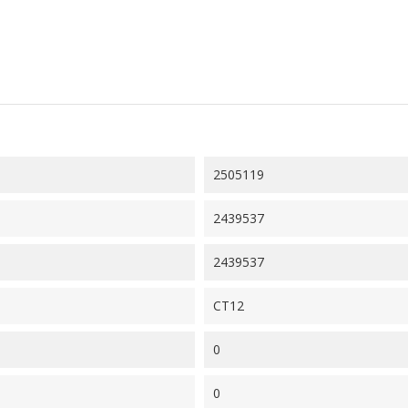
2505119
2439537
2439537
CT12
0
0