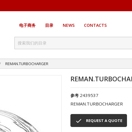
电子商务
目录
NEWS
CONTACTS
REMAN.TURBOCHARGER
REMAN.TURBOCHA
2439537
参考
REMAN.TURBOCHARGER

REQUEST A QUOTE