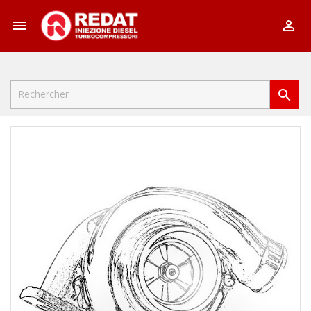


