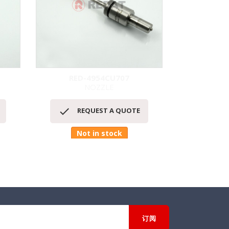
RED-4954CU707
NOZZLE
EXT
快速查看



REQUEST A QUOTE
RE
Not in stock