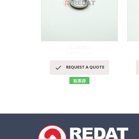
1208981
SHIM H.2,01
快速查看


REQUEST A QUOTE
有库存