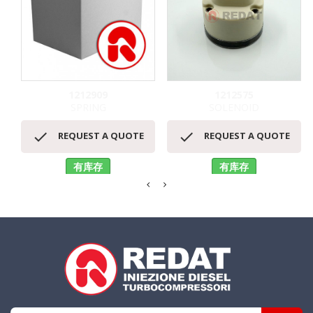
1212909
1212575
SPRING
SOLENOID


REQUEST A QUOTE
REQUEST A QUOTE
有库存
有库存