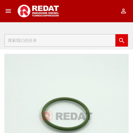


