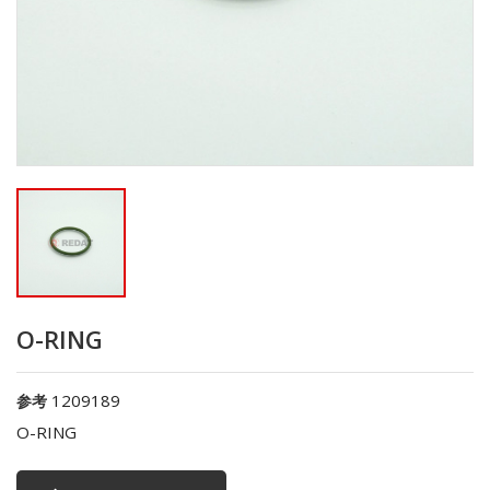
O-RING
1209189
参考
O-RING