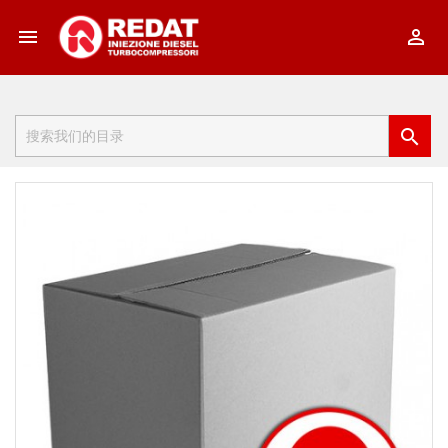


