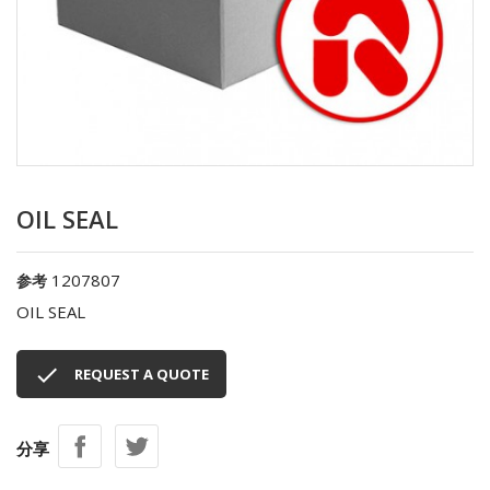
OIL SEAL
1207807
参考
OIL SEAL

REQUEST A QUOTE
分享