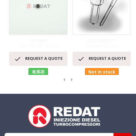
1211650
JLLA148G3S77
LIFT SPACER H.2,30
DENSO NOZZLE


REQUEST A QUOTE
REQUEST A QUOTE
有库存
Not in stock