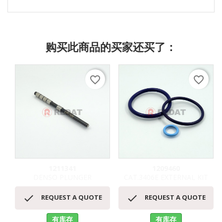
购买此商品的买家还买了：
favorite_border
favorite_border
1211341
1209460
DENSO PLUNGER
CAT.3406E EXTERNAL KIT


REQUEST A QUOTE
REQUEST A QUOTE
有库存
有库存