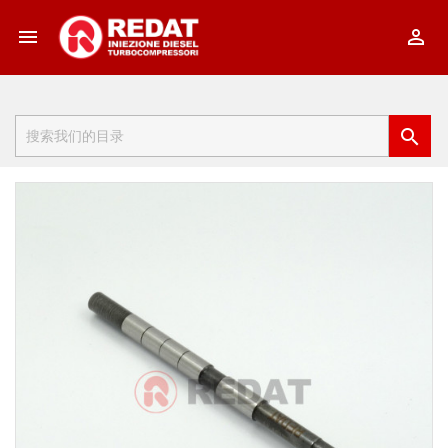


