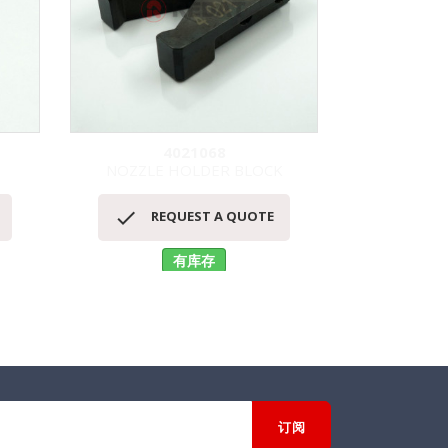
4021068
NOZZLE HOLDER BLOCK
INTERNA
快速查看



REQUEST A QUOTE
RE
有库存
No