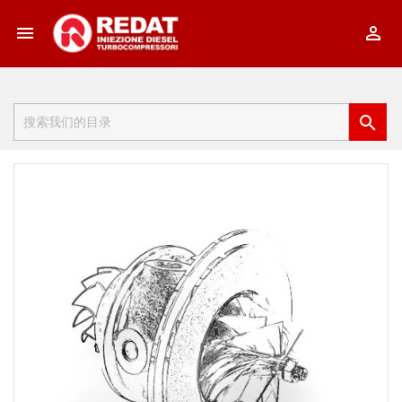


