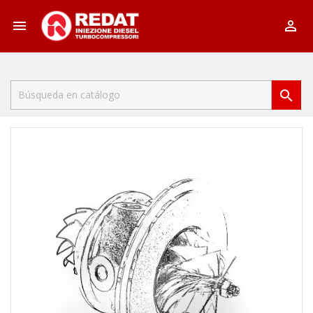


