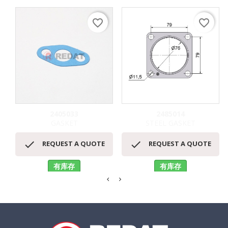
favorite_border
favorite_border
2405033
2485014
GASKET
STEEL GASKET


REQUEST A QUOTE
REQUEST A QUOTE
有库存
有库存