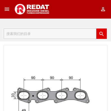


