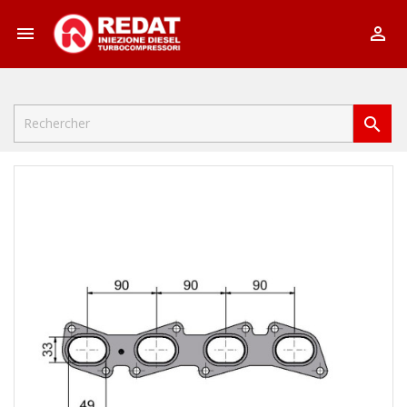


