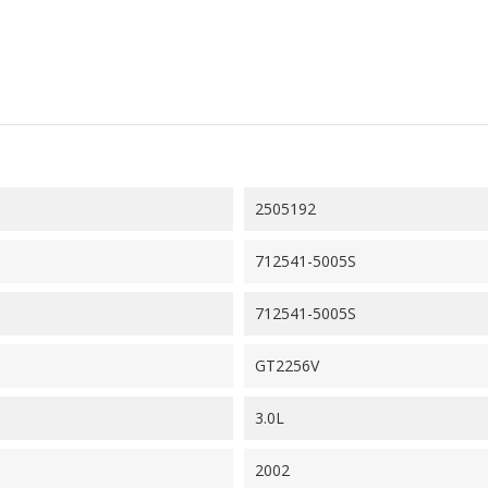
2505192
712541-5005S
712541-5005S
GT2256V
3.0L
2002