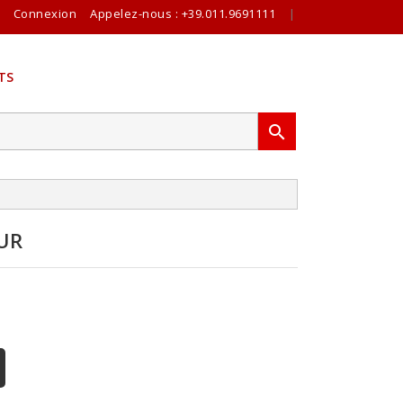
Connexion
Appelez-nous :
+39.011.9691111
|
TS

UR