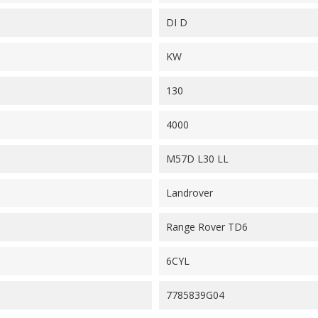
DI D
KW
130
4000
M57D L30 LL
Landrover
Range Rover TD6
6CYL
7785839G04