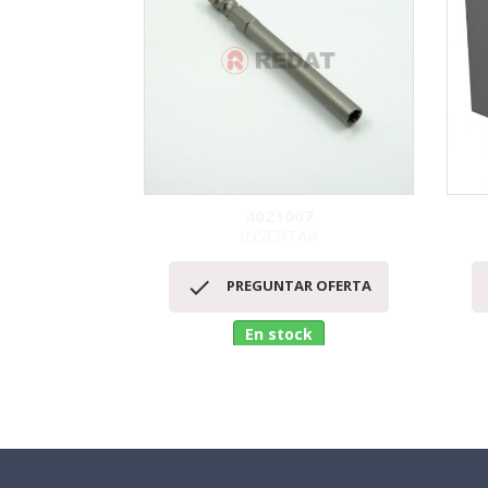
4021007
INSERTAR
Vista rápida


PREGUNTAR OFERTA
En stock