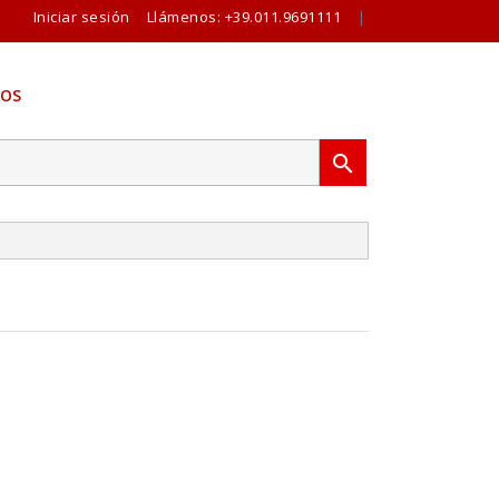
Iniciar sesión
Llámenos:
+39.011.9691111
|
OS
