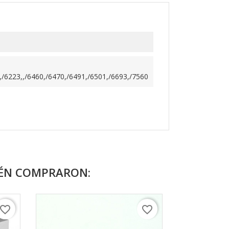
,/6223,,/6460,/6470,/6491,/6501,/6693,/7560
IÉN COMPRARON:
avorite_border
favorite_border