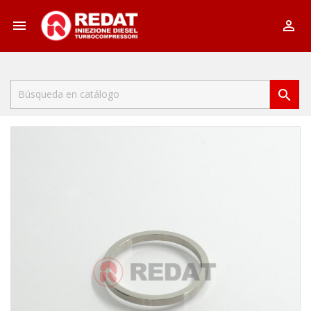


